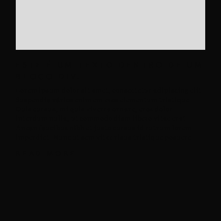
ESTE É UM TEXTO DENTRO DE UM
BLOCO DIV.
Lorem ipsum dolor sit amet, consectetur adipiscing elit.
Suspendia vários enim em eros elementum tristique.
Duis cursus, mi quis viverra ornare, eros dolor
interdum nulla, ut commodo diam libero vitae erat.
Anean faucibus nibh et justo cursus id rutrum lorem
imperdiet. Nunc ut sem vitae risus tristique posuere.
READ MORE