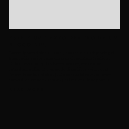
ESTE É UM TEXTO DENTRO DE UM
BLOCO DIV.
Lorem ipsum dolor sit amet, consectetur adipiscing elit.
Suspendia vários enim em eros elementum tristique.
Duis cursus, mi quis viverra ornare, eros dolor
interdum nulla, ut commodo diam libero vitae erat.
Anean faucibus nibh et justo cursus id rutrum lorem
imperdiet. Nunc ut sem vitae risus tristique posuere.
READ MORE