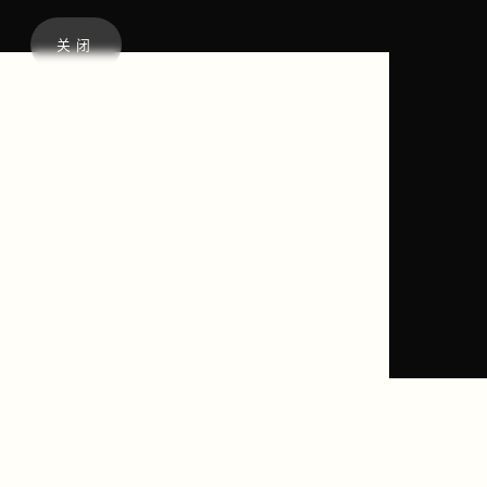
关闭
托斯卡纳绿洲
这是一项独一无二的活动，宾客可
以在美丽的托斯卡纳中庆祝，同时
优先考虑健康和庆祝活动。想象优
雅的天鹅优雅地滑过宁静的泳池，
伴随着波萨诺瓦的舒缓声音，为放
松和恢复活力奠定了基础。宾客沉
浸在健康度假胜地和活动，从瑜伽
课程到正念研讨会，确保在迷人的
托斯卡纳景观中全面庆祝幸福和乐
趣。